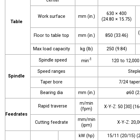
center
630 × 400
Work surface
mm (in.)
(24.80 × 15.75)
Table
(
Floor to table top
mm (in.)
850 (33.46)
Max load capacity
kg (lb)
250 (9.84)
-1
Spindle speed
min
120 to 12,000
Speed ranges
Stepl
Spindle
Taper bore
7/24 taper
Bearing dia
mm (in.)
ø60 (2
m/min
Rapid traverse
X-Y-Z: 50 [30] (16
(fpm)
Feedrates
mm/min
Cutting feedrate
X-Y-Z: 20,0
(ipm)
kW (hp)
15/11 (20/15) (