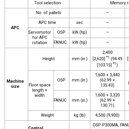
Tool selection
Memory 
No. of pallets
—
APC time
sec
—
APC
Servomotor
OSP
kW (hp)
—
for APC
FANUC
kW (hp)
—
rotation
2,400
*1
[2,620]
(94.49
Height
mm (in.)
*1
[103.15]
)
1,600 × 3,440
OSP
mm (in.)
(62.99 ×
Machine
Floor space
135.43)
size
length ×
1,600 × 3,320
width
FANUC
mm (in.)
(62.99 ×
130.71)
Weight
kg (lb)
4,500 (9,900)
OSP-P300MA, FANU
Control