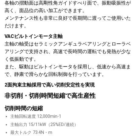
各軸の摺動面は高剛性角ガイドすべり面で、振動吸振性が
高く、面品位の高い加工ができます。
メンテナンス性も非常に良好で長期間に渡ってご使用いた
だけます。
VACビルトインモータ主軸
主軸の軸受はセラミックアンギュラベアリングとローラベ
アリングで支持され、高速で長時間の運転でも発熱が少な
く低振動です。
また、駆動はビルトインモータを採用し、低速から高速ま
で、静粛で滑らかな回転制御を行っています。
2面拘束主軸採用で高い切削安定性を実現
非切削・切削時間短縮で高生産性
切削時間の短縮
主軸回転速度 12,000min-1
主軸出力 15/11kW（25%ED/連続）
最大トルク 73.4N・m