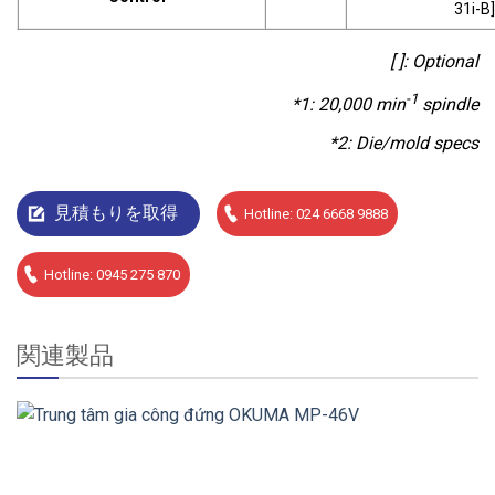
31i-B
[ ]: Optional
-1
*1: 20,000 min
spindle
*2: Die/mold specs
見積もりを取得
Hotline: 024 6668 9888
Hotline: 0945 275 870
関連製品