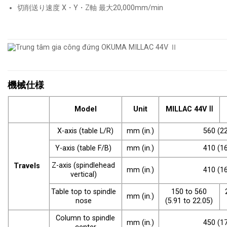
切削送り速度 X・Y・Z軸 最大20,000mm/min
機械仕様
Model
Unit
MILLAC 44V Ⅱ
X-axis (table L/R)
mm (in.)
560 (22
Y-axis (table F/B)
mm (in.)
410 (16
Z-axis (spindlehead
Travels
mm (in.)
410 (16
vertical)
Table top to spindle
150 to 560
mm (in.)
nose
(5.91 to 22.05)
Column to spindle
mm (in.)
450 (17