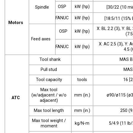
OSP
kW (hp)
[30/22 (10 m
Spindle
FANUC
kW (hp)
[18.5/11 (15%
Motors
X: BL 2.2 (3), Y: BL 
OSP
kW (hp)
(7.5
Feed axes
X: AC 2.5 (3), Y: A
FANUC
kW (hp)
4.5 (
Tool shank
MAS B
Pull stud
MAS
Tool capacity
tools
16 [2
Max tool
(w/adjacent / w/o
mm (in.)
ø90/ø115 (ø3
ATC
adjacent)
Max tool length
mm (in.)
250 (9
Max tool weight /
kg/N-m
5/4.9 (11 lb/
moment