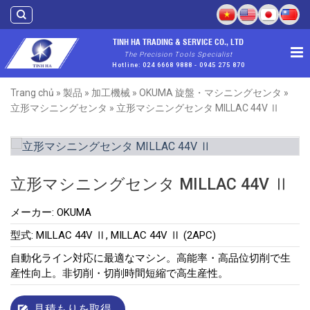
Skip
to
content
TINH HA TRADING & SERVICE CO., LTD
The Precision Tools Specialist
Hotline: 024 6668 9888 - 0945 275 870
Trang chủ
»
製品
»
加工機械
»
OKUMA 旋盤・マシニングセンタ
»
立形マシニングセンタ
»
立形マシニングセンタ MILLAC 44V Ⅱ
立形マシニングセンタ MILLAC 44V Ⅱ
メーカー: OKUMA
型式: MILLAC 44V Ⅱ, MILLAC 44V Ⅱ (2APC)
自動化ライン対応に最適なマシン。高能率・高品位切削で生
産性向上。非切削・切削時間短縮で高生産性。
見積もりを取得