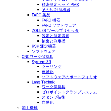
精密測定ヘッド PMK
その他 計測機器
FARO 製品
FARO 機器
FARO ソフトウェア
ZOLLER ツールプリセッタ
設定と測定装置
検査と測定機
RSK 測定機器
ソフトウェア
CNCワーク保持具
System 3R
ツーリング
自動化
ソフトウェアのポートフォリオ
Lang Technik
ワーク保持具
ゼロポイントクランプシステム
スタンプ技術
自動化
加工機械