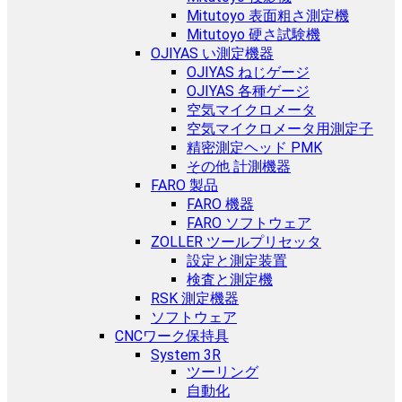
Mitutoyo 表面粗さ測定機
Mitutoyo 硬さ試験機
OJIYAS い測定機器
OJIYAS ねじゲージ
OJIYAS 各種ゲージ
空気マイクロメータ
空気マイクロメータ用測定子
精密測定ヘッド PMK
その他 計測機器
FARO 製品
FARO 機器
FARO ソフトウェア
ZOLLER ツールプリセッタ
設定と測定装置
検査と測定機
RSK 測定機器
ソフトウェア
CNCワーク保持具
System 3R
ツーリング
自動化