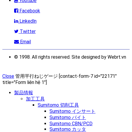
Youtube
Facebook
Linkedln
Twitter
Email
© 1998. All rights reserved. Site designed by Webrt.vn
Close
管用平行ねじゲージ
[contact-form-7 id="22171"
title="Form liên hệ 1"]
製品情報
加工工具
Sumitomo 切削工具
Sumitomo インサート
Sumitomo バイト
Sumitomo CBN/PCD
Sumitomo カッタ