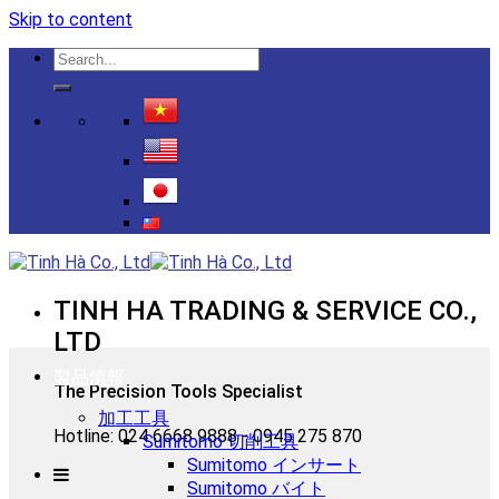
Skip to content
TINH HA TRADING & SERVICE CO.,
LTD
製品情報
The Precision Tools Specialist
加工工具
Hotline: 024 6668 9888 - 0945 275 870
Sumitomo 切削工具
Sumitomo インサート
Sumitomo バイト