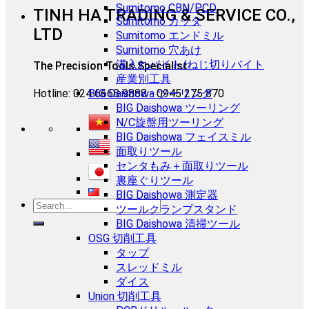
Sumitomo CBN/PCD
TINH HA TRADING & SERVICE CO.,
Sumitomo カッタ
LTD
Sumitomo エンドミル
Sumitomo 穴あけ
溝入れバイト/ねじ切りバイト
The Precision Tools Specialist
産業別工具
Hotline: 024 6668 9888 - 0945 275 870
BIG Daishowa ツーリング
BIG Daishowa ツーリング
N/C旋盤用ツーリング
BIG Daishowa フェイスミル
面取りツール
センタもみ＋面取りツール
裏座ぐりツール
BIG Daishowa 測定器
ツールクランプスタンド
BIG Daishowa 清掃ツール
OSG 切削工具
タップ
スレッドミル
ダイス
Union 切削工具