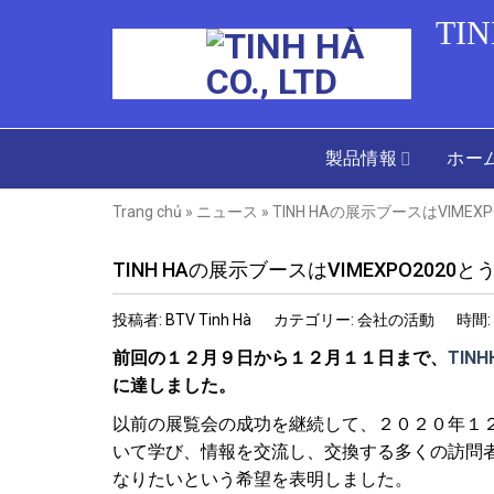
Skip
TIN
to
content
製品情報
ホー
Trang chủ
»
ニュース
»
TINH HAの展示ブースはVIM
TINH HAの展示ブースはVIMEXPO20
投稿者: BTV Tinh Hà
カテゴリー: 会社の活動
時間: 
前回の１２月９日から１２月１１日まで、
TINH
に達しました。
以前の展覧会の成功を継続して、２０２０年１２月
いて学び、情報を交流し、交換する多くの訪問
なりたいという希望を表明しました。