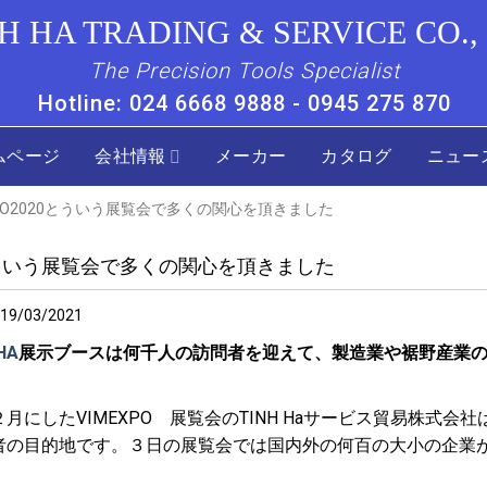
H HA TRADING & SERVICE CO.,
The Precision Tools Specialist
Hotline: 024 6668 9888 - 0945 275 870
ムページ
会社情報
メーカー
カタログ
ニュー
EXPO2020とういう展覧会で多くの関心を頂きました
20とういう展覧会で多くの関心を頂きました
19/03/2021
HA
展示ブースは何千人の訪問者を迎えて、製造業や裾野産業
にしたVIMEXPO 展覧会のTINH Haサービス貿易株式
者の目的地です。３日の展覧会では国内外の何百の大小の企業