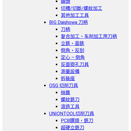
鑽頭
切槽/切斷/螺紋加工
其他加工工具
BIG Daishowa 刀柄
刀柄
复合加工・车削加工用刀柄
立銑・面銑
倒角・反刮
定心 – 倒角
反面锪孔刀具
測量設備
拆裝座
OSG 切削刀具
絲錐
螺紋銑刀
滾造工具
UNIONTOOL切削刀具
PCB鑽頭・銑刀
超硬立銑刀