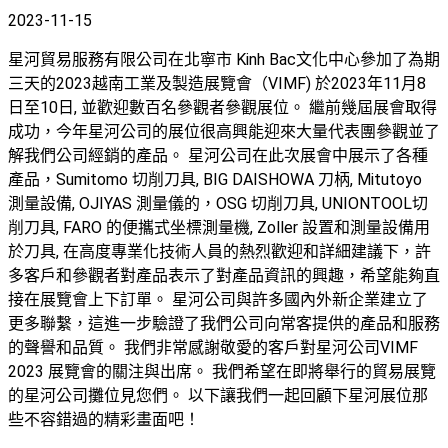
2023-11-15
星河貿易服務有限公司在北寧市 Kinh Bac文化中心參加了為期
三天的2023越南工業及製造展覽會（VIMF) 於2023年11月8
日至10日, 並歡迎數百名參觀者參觀展位。 繼前幾屆展會取得
成功，今年星河公司的展位很高興能迎來大量代表團參觀並了
解我們公司經銷的產品。 星河公司在此次展會中展示了各種
產品，Sumitomo 切削刀具, BIG DAISHOWA 刀柄, Mitutoyo
測量設備, OJIYAS 測量儀的，OSG 切削刀具, UNIONTOOL切
削刀具, FARO 的便攜式坐標測量機, Zoller 設置和測量設備用
於刀具, 在高度專業化技術人員的熱烈歡迎和詳細建議下，許
多客戶和參觀者對產品表示了對產品資訊的興趣，希望能夠直
接在展覽會上下訂單。 星河公司與許多國內外新企業建立了
更多聯繫，這進一步驗證了我們公司向常客提供的產品和服務
的聲譽和品質。 我們非常感謝敬愛的客戶對星河公司VIMF
2023 展覽會的關注與出席。 我們希望在即將舉行的貿易展覽
的星河公司攤位見您們。 以下讓我們一起回顧下星河展位那
些不容錯過的精彩畫面吧！