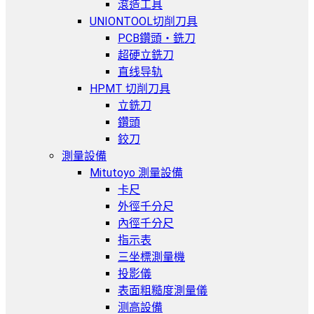
滾造工具
UNIONTOOL切削刀具
PCB鑽頭・銑刀
超硬立銑刀
直线导轨
HPMT 切削刀具
立銑刀
鑽頭
鉸刀
測量設備
Mitutoyo 測量設備
卡尺
外徑千分尺
內徑千分尺
指示表
三坐標測量機
投影儀
表面粗糙度測量儀
测高設備