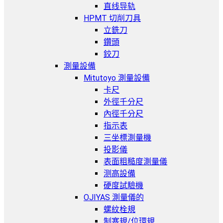
直线导轨
HPMT 切削刀具
立銑刀
鑽頭
鉸刀
測量設備
Mitutoyo 測量設備
卡尺
外徑千分尺
內徑千分尺
指示表
三坐標測量機
投影儀
表面粗糙度測量儀
测高設備
硬度試驗機
OJIYAS 測量儀的
螺紋栓規
制塞規/位環規