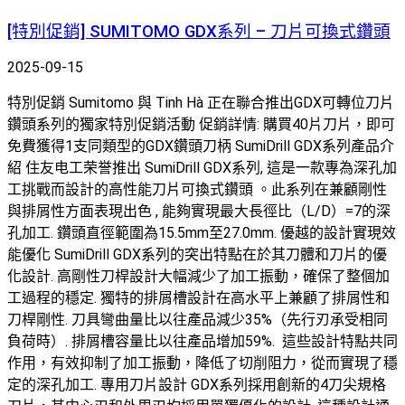
[特別促銷] SUMITOMO GDX系列 – 刀片可換式鑽頭
2025-09-15
特別促銷 Sumitomo 與 Tinh Hà 正在聯合推出GDX可轉位刀片
鑽頭系列的獨家特別促銷活動 促銷詳情: 購買40片刀片，即可
免費獲得1支同類型的GDX鑽頭刀柄 SumiDrill GDX系列產品介
紹 住友电工荣誉推出 SumiDrill GDX系列, 這是一款專為深孔加
工挑戰而設計的高性能刀片可換式鑽頭 。此系列在兼顧剛性
與排屑性方面表現出色 , 能夠實現最大長徑比（L/D）=7的深
孔加工. 鑽頭直徑範圍為15.5mm至27.0mm. 優越的設計實現效
能優化 SumiDrill GDX系列的突出特點在於其刀體和刀片的優
化設計. 高剛性刀桿設計大幅減少了加工振動，確保了整個加
工過程的穩定. 獨特的排屑槽設計在高水平上兼顧了排屑性和
刀桿剛性. 刀具彎曲量比以往產品減少35%（先行刃承受相同
負荷時）. 排屑槽容量比以往產品增加59%. 這些設計特點共同
作用，有效抑制了加工振動，降低了切削阻力，從而實現了穩
定的深孔加工. 專用刀片設計 GDX系列採用創新的4刀尖規格