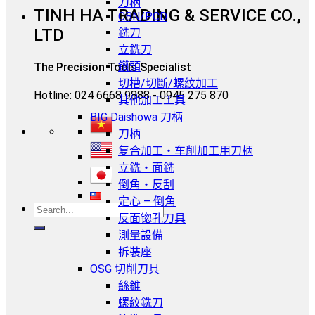
刀柄
TINH HA TRADING & SERVICE CO.,
CBN/PCD
LTD
銑刀
立銑刀
鑽頭
The Precision Tools Specialist
切槽/切斷/螺紋加工
Hotline: 024 6668 9888 - 0945 275 870
其他加工工具
BIG Daishowa 刀柄
刀柄
复合加工・车削加工用刀柄
立銑・面銑
倒角・反刮
定心 – 倒角
反面锪孔刀具
測量設備
拆裝座
OSG 切削刀具
絲錐
螺紋銑刀