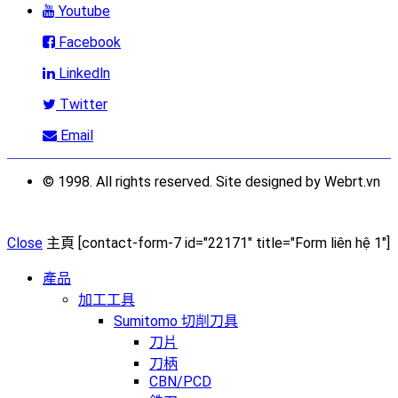
Youtube
Facebook
Linkedln
Twitter
Email
© 1998. All rights reserved. Site designed by Webrt.vn
Close
主頁
[contact-form-7 id="22171" title="Form liên hệ 1"]
產品
加工工具
Sumitomo 切削刀具
刀片
刀柄
CBN/PCD