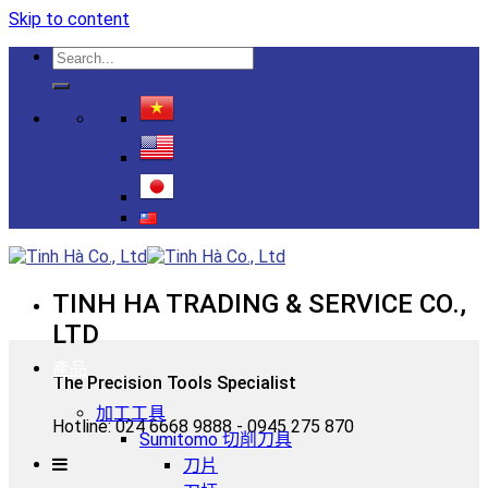
Skip to content
TINH HA TRADING & SERVICE CO.,
LTD
產品
The Precision Tools Specialist
加工工具
Hotline: 024 6668 9888 - 0945 275 870
Sumitomo 切削刀具
刀片