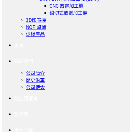
CNC 放電加工機
線切式放電加工機
3D印表機
NOP 幫浦
促銷產品
主頁
關於我們
公司簡介
歷史沿革
公司使命
代理商证書
製造商
樣本下載