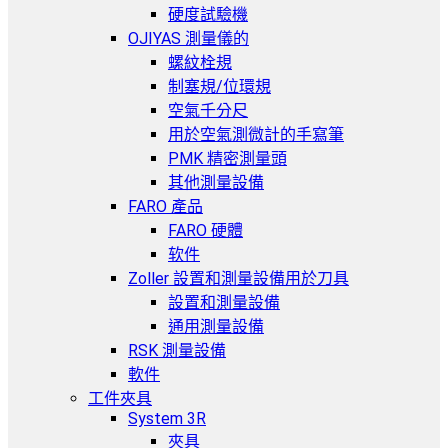
硬度試驗機
OJIYAS 測量儀的
螺紋栓規
制塞規/位環規
空氣千分尺
用於空氣測微計的手寫筆
PMK 精密測量頭
其他測量設備
FARO 產品
FARO 硬體
软件
Zoller 設置和測量設備用於刀具
設置和測量設備
通用測量設備
RSK 測量設備
軟件
工件夾具
System 3R
夾具