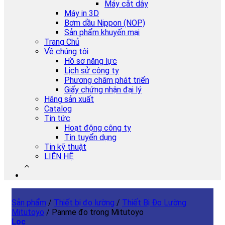
Máy cắt dây
Máy in 3D
Bơm dầu Nippon (NOP)
Sản phẩm khuyến mại
Trang Chủ
Về chúng tôi
Hồ sơ năng lực
Lịch sử công ty
Phương châm phát triển
Giấy chứng nhận đại lý
Hãng sản xuất
Catalog
Tin tức
Hoạt động công ty
Tin tuyển dụng
Tin kỹ thuật
LIÊN HỆ
Sản phẩm
/
Thiết bị đo lường
/
Thiết Bị Đo Lường
Mitutoyo
/
Panme đo trong Mitutoyo
Lọc