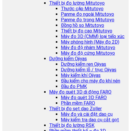
Thiết bị đo lường Mitutoyo
Thước cặp Mitutoyo
Panme đo ngoài Mitutoyo
Panme đo trong Mitutoyo
Đồng hồ so Mitutoyo
Thiết bị đo cao Mitutoyo
Máy đo 3D (CMM) loại tiếp xúc
Máy phóng hình (Máy đo 2D)
Máy đo độ nhám Mitutoyo
Máy đo độ cứng Mitutoyo
Dưỡng kiểm Ojiyas
Dưỡng kiểm ren Ojiyas
Dưỡng kiểm lỗ / trục Ojiyas
Máy kiểm khí Ojiyas
Đầu kiểm cho máy đo khí nén
Đầu đo PMK
Máy đo quét 3D di động FARO
Máy đo quét 3D FARO
Phần mềm FARO
Thiết bị đo set dao Zoller
Máy đo và cài đặt dao cụ
Máy kiểm tra dao cụ cắt gọt
Thiết bị đo lường RSK
Phần mềm thiết kế – đo 3D