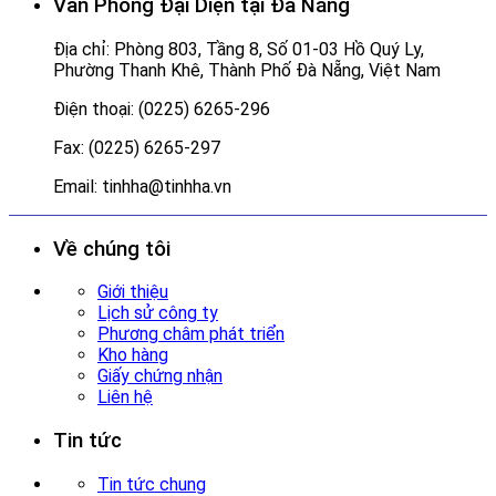
Văn Phòng Đại Diện tại Đà Nẵng
Địa chỉ: Phòng 803, Tầng 8, Số 01-03 Hồ Quý Ly,
Phường Thanh Khê, Thành Phố Đà Nẵng, Việt Nam
Điện thoại: (0225) 6265-296
Fax: (0225) 6265-297
Email: tinhha@tinhha.vn
Về chúng tôi
Giới thiệu
Lịch sử công ty
Phương châm phát triển
Kho hàng
Giấy chứng nhận
Liên hệ
Tin tức
Tin tức chung