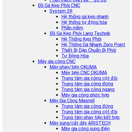
Đồ Gá Kẹp Phôi CNC
System 3R
Hệ thống gá kẹp nhanh
Hệ thống tự động hóa
Phần mềm
Đồ Gá Kẹp Phôi Lang Technik
Hệ Thống Kẹp Phôi
Hệ Thống Gá Nhanh Zero Point
Thiết Bị Dập Chuẩn Bị Phôi
Tự Động Hóa
Máy gia công CNC
Máy phay/tiện OKUMA
Máy tiện CNC OKUMA
Trung tâm gia công cột đôi
Trung tâm gia công đứng
Trung tâm gia công ngang
Máy gia công phức hợp
Máy Gia Công Maxmill
Trung tâm gia công đứng
Trung tâm gia công cột đôi
Trung tâm phay tiện kết hợp
Máy xung/cắt dây ARISTECH
Máy gia công xung điện