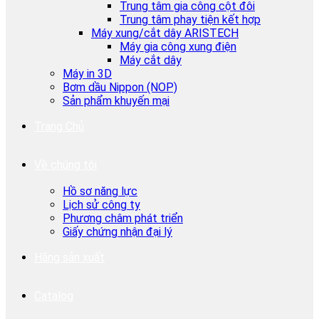
Trung tâm gia công cột đôi
Trung tâm phay tiện kết hợp
Máy xung/cắt dây ARISTECH
Máy gia công xung điện
Máy cắt dây
Máy in 3D
Bơm dầu Nippon (NOP)
Sản phẩm khuyến mại
Trang Chủ
Về chúng tôi
Hồ sơ năng lực
Lịch sử công ty
Phương châm phát triển
Giấy chứng nhận đại lý
Hãng sản xuất
Catalog