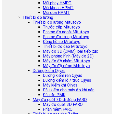
Mũi phay HMPT
Mũi khoan HPMT
Mũi doa HPMT
Thiết bị đo lường
Thiết bị đo lường Mitutoyo
Thước cặp Mitutoyo
Panme đo ngoài Mitutoyo
Panme đo trong Mitutoyo
Đồng hồ so Mitutoyo
Thiết bị đo cao Mitutoyo
Máy đo 3D (CMM) loại tiếp xúc
Máy phóng hình (Máy đo 2D)
Máy đo độ nhám Mitutoyo
Máy đo độ cứng Mitutoyo
Dưỡng kiểm Ojiyas
Dưỡng kiểm ren Ojiyas
Dưỡng kiểm lỗ / trục Ojiyas
Máy kiểm khí Ojiyas
Đầu kiểm cho máy đo khí nén
Đầu đo PMK
Máy đo quét 3D di động FARO
Máy đo quét 3D FARO
Phần mềm FARO