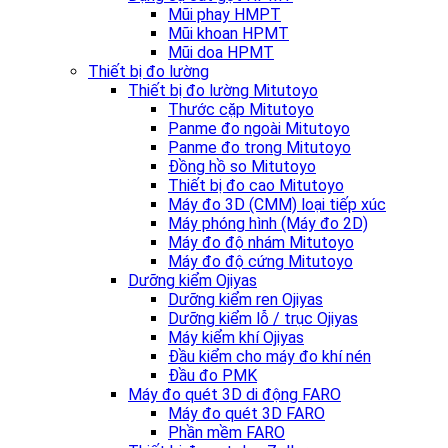
Mũi phay HMPT
Mũi khoan HPMT
Mũi doa HPMT
Thiết bị đo lường
Thiết bị đo lường Mitutoyo
Thước cặp Mitutoyo
Panme đo ngoài Mitutoyo
Panme đo trong Mitutoyo
Đồng hồ so Mitutoyo
Thiết bị đo cao Mitutoyo
Máy đo 3D (CMM) loại tiếp xúc
Máy phóng hình (Máy đo 2D)
Máy đo độ nhám Mitutoyo
Máy đo độ cứng Mitutoyo
Dưỡng kiểm Ojiyas
Dưỡng kiểm ren Ojiyas
Dưỡng kiểm lỗ / trục Ojiyas
Máy kiểm khí Ojiyas
Đầu kiểm cho máy đo khí nén
Đầu đo PMK
Máy đo quét 3D di động FARO
Máy đo quét 3D FARO
Phần mềm FARO