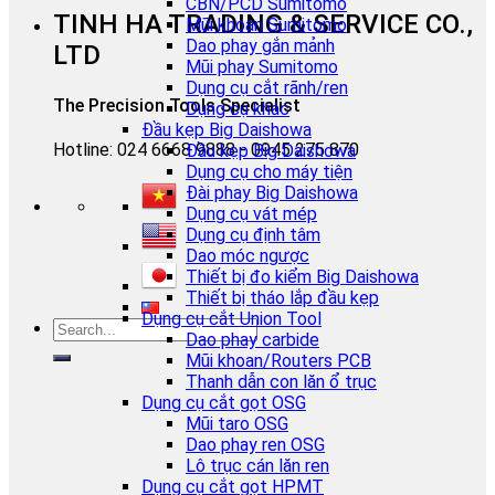
CBN/PCD Sumitomo
TINH HA TRADING & SERVICE CO.,
Mũi khoan Sumitomo
Dao phay gắn mảnh
LTD
Mũi phay Sumitomo
Dụng cụ cắt rãnh/ren
The Precision Tools Specialist
Dụng cụ khác
Đầu kẹp Big Daishowa
Hotline: 024 6668 9888 - 0945 275 870
Đầu kẹp Big Daishowa
Dụng cụ cho máy tiện
Đài phay Big Daishowa
Dụng cụ vát mép
Dụng cụ định tâm
Dao móc ngược
Thiết bị đo kiểm Big Daishowa
Thiết bị tháo lắp đầu kẹp
Dụng cụ cắt Union Tool
Dao phay carbide
Mũi khoan/Routers PCB
Thanh dẫn con lăn ổ trục
Dụng cụ cắt gọt OSG
Mũi taro OSG
Dao phay ren OSG
Lô trục cán lăn ren
Dụng cụ cắt gọt HPMT