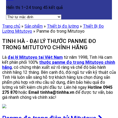
Hiển thị 1–24 trong 45 kết quả
Trang chủ
»
Sản phẩm
»
Thiết bị đo lường
»
Thiết Bị Đo
Lường Mitutoyo
»
Panme đo trong Mitutoyo
TINH HÀ - ĐẠI LÝ THƯỚC PANME ĐO
TRONG MITUTOYO CHÍNH HÃNG
Là
đại lý Mitutoyo tại Việt Nam
từ năm 1998, Tinh Hà cam
kết phân phối 100%
thước panme đo trong Mitutoyo chính
hãng
, có chứng nhận xuất xứ rõ ràng và chế độ bảo hành
chính hãng 12 tháng. Bên cạnh đó, đội ngũ tư vấn kỹ thuật của
Tinh Hà luôn sẵn sàng hỗ trợ khách hàng lựa chọn đúng sản
phẩm phù hợp với nhu cầu sử dụng, đảm bảo hiệu quả đo
lường và tiết kiệm chi phí đầu tư. Liên hệ ngay
Hotline 0945
275 870
hoặc
Email tinhha@tinhha.vn
để được tư vấn, báo
giá nhanh chóng và chính xác!