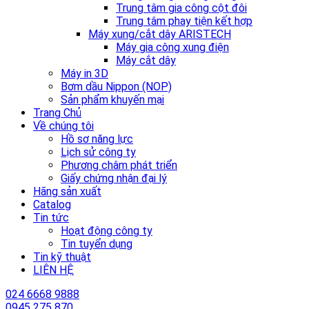
Trung tâm gia công cột đôi
Trung tâm phay tiện kết hợp
Máy xung/cắt dây ARISTECH
Máy gia công xung điện
Máy cắt dây
Máy in 3D
Bơm dầu Nippon (NOP)
Sản phẩm khuyến mại
Trang Chủ
Về chúng tôi
Hồ sơ năng lực
Lịch sử công ty
Phương châm phát triển
Giấy chứng nhận đại lý
Hãng sản xuất
Catalog
Tin tức
Hoạt động công ty
Tin tuyển dụng
Tin kỹ thuật
LIÊN HỆ
024 6668 9888
0945 275 870