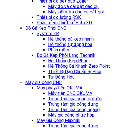
Thiết bị đo set dao Zoller
Máy đo và cài đặt dao cụ
Máy kiểm tra dao cụ cắt gọt
Thiết bị đo lường RSK
Phần mềm thiết kế – đo 3D
Đồ Gá Kẹp Phôi CNC
System 3R
Hệ thống gá kẹp nhanh
Hệ thống tự động hóa
Phần mềm
Đồ Gá Kẹp Phôi Lang Technik
Hệ Thống Kẹp Phôi
Hệ Thống Gá Nhanh Zero Point
Thiết Bị Dập Chuẩn Bị Phôi
Tự Động Hóa
Máy gia công CNC
Máy phay/tiện OKUMA
Máy tiện CNC OKUMA
Trung tâm gia công cột đôi
Trung tâm gia công đứng
Trung tâm gia công ngang
Máy gia công phức hợp
Máy Gia Công Maxmill
Trung tâm gia công đứng