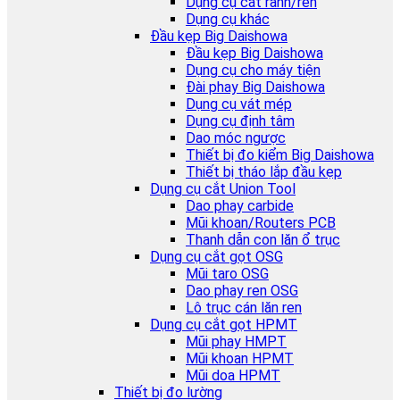
Dụng cụ cắt rãnh/ren
Dụng cụ khác
Đầu kẹp Big Daishowa
Đầu kẹp Big Daishowa
Dụng cụ cho máy tiện
Đài phay Big Daishowa
Dụng cụ vát mép
Dụng cụ định tâm
Dao móc ngược
Thiết bị đo kiểm Big Daishowa
Thiết bị tháo lắp đầu kẹp
Dụng cụ cắt Union Tool
Dao phay carbide
Mũi khoan/Routers PCB
Thanh dẫn con lăn ổ trục
Dụng cụ cắt gọt OSG
Mũi taro OSG
Dao phay ren OSG
Lô trục cán lăn ren
Dụng cụ cắt gọt HPMT
Mũi phay HMPT
Mũi khoan HPMT
Mũi doa HPMT
Thiết bị đo lường