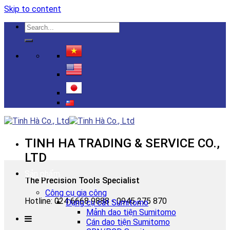
Skip to content
TINH HA TRADING & SERVICE CO.,
LTD
Sản phẩm
The Precision Tools Specialist
Công cụ gia công
Hotline: 024 6668 9888 - 0945 275 870
Dụng cụ cắt Sumitomo
Mảnh dao tiện Sumitomo
Cán dao tiện Sumitomo