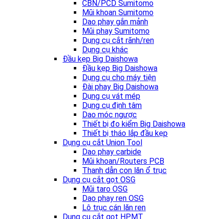
CBN/PCD Sumitomo
Mũi khoan Sumitomo
Dao phay gắn mảnh
Mũi phay Sumitomo
Dụng cụ cắt rãnh/ren
Dụng cụ khác
Đầu kẹp Big Daishowa
Đầu kẹp Big Daishowa
Dụng cụ cho máy tiện
Đài phay Big Daishowa
Dụng cụ vát mép
Dụng cụ định tâm
Dao móc ngược
Thiết bị đo kiểm Big Daishowa
Thiết bị tháo lắp đầu kẹp
Dụng cụ cắt Union Tool
Dao phay carbide
Mũi khoan/Routers PCB
Thanh dẫn con lăn ổ trục
Dụng cụ cắt gọt OSG
Mũi taro OSG
Dao phay ren OSG
Lô trục cán lăn ren
Dụng cụ cắt gọt HPMT