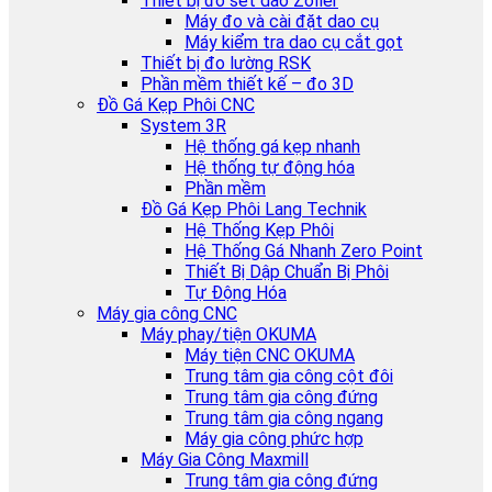
Thiết bị đo set dao Zoller
Máy đo và cài đặt dao cụ
Máy kiểm tra dao cụ cắt gọt
Thiết bị đo lường RSK
Phần mềm thiết kế – đo 3D
Đồ Gá Kẹp Phôi CNC
System 3R
Hệ thống gá kẹp nhanh
Hệ thống tự động hóa
Phần mềm
Đồ Gá Kẹp Phôi Lang Technik
Hệ Thống Kẹp Phôi
Hệ Thống Gá Nhanh Zero Point
Thiết Bị Dập Chuẩn Bị Phôi
Tự Động Hóa
Máy gia công CNC
Máy phay/tiện OKUMA
Máy tiện CNC OKUMA
Trung tâm gia công cột đôi
Trung tâm gia công đứng
Trung tâm gia công ngang
Máy gia công phức hợp
Máy Gia Công Maxmill
Trung tâm gia công đứng