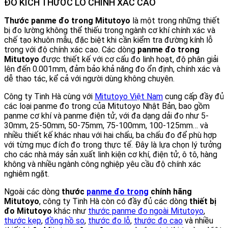
ĐO KÍCH THƯỚC LỖ CHÍNH XÁC CAO
Thước panme đo trong Mitutoyo
là một trong những thiết
bị đo lường không thể thiếu trong ngành cơ khí chính xác và
chế tạo khuôn mẫu, đặc biệt khi cần kiểm tra đường kính lỗ
trong với độ chính xác cao. Các dòng
panme đo trong
Mitutoyo
được thiết kế với cơ cấu đo linh hoạt, độ phân giải
lên đến 0.001mm, đảm bảo khả năng đo ổn định, chính xác và
dễ thao tác, kể cả với người dùng không chuyên.
Công ty Tinh Hà cùng với
Mitutoyo Việt Nam
cung cấp đầy đủ
các loại panme đo trong của Mitutoyo Nhật Bản, bao gồm
panme cơ khí và panme điện tử, với đa dạng dải đo như 5-
30mm, 25-50mm, 50-75mm, 75-100mm, 100-125mm… và
nhiều thiết kế khác nhau với hai chấu, ba chấu đo để phù hợp
với từng mục đích đo trong thực tế. Đây là lựa chọn lý tưởng
cho các nhà máy sản xuất linh kiện cơ khí, điện tử, ô tô, hàng
không và nhiều ngành công nghiệp yêu cầu độ chính xác
nghiêm ngặt.
Ngoài các dòng
thước
panme đo trong
chính hãng
Mitutoyo
, công ty Tinh Hà còn có đầy đủ các dòng
thiết bị
đo Mitutoyo
khác như
thước panme đo ngoài Mitutoyo
,
thước kẹp
,
đồng hồ so
,
thước đo lỗ
,
thước đo cao
và nhiều