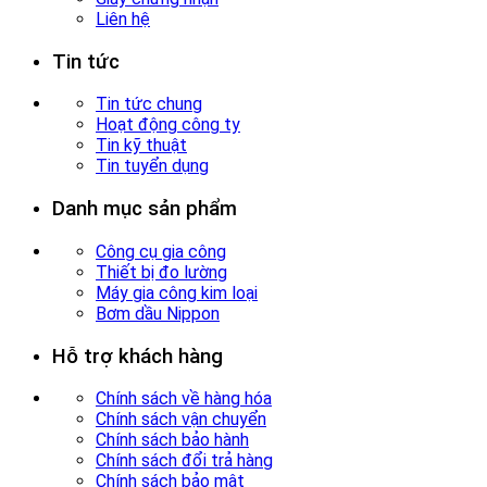
Liên hệ
Tin tức
Tin tức chung
Hoạt động công ty
Tin kỹ thuật
Tin tuyển dụng
Danh mục sản phẩm
Công cụ gia công
Thiết bị đo lường
Máy gia công kim loại
Bơm dầu Nippon
Hỗ trợ khách hàng
Chính sách về hàng hóa
Chính sách vận chuyển
Chính sách bảo hành
Chính sách đổi trả hàng
Chính sách bảo mật