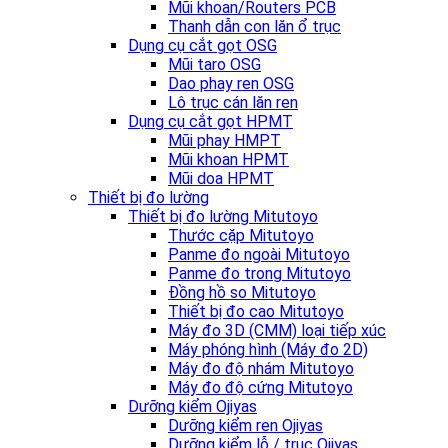
Mũi khoan/Routers PCB
Thanh dẫn con lăn ổ trục
Dụng cụ cắt gọt OSG
Mũi taro OSG
Dao phay ren OSG
Lô trục cán lăn ren
Dụng cụ cắt gọt HPMT
Mũi phay HMPT
Mũi khoan HPMT
Mũi doa HPMT
Thiết bị đo lường
Thiết bị đo lường Mitutoyo
Thước cặp Mitutoyo
Panme đo ngoài Mitutoyo
Panme đo trong Mitutoyo
Đồng hồ so Mitutoyo
Thiết bị đo cao Mitutoyo
Máy đo 3D (CMM) loại tiếp xúc
Máy phóng hình (Máy đo 2D)
Máy đo độ nhám Mitutoyo
Máy đo độ cứng Mitutoyo
Dưỡng kiểm Ojiyas
Dưỡng kiểm ren Ojiyas
Dưỡng kiểm lỗ / trục Ojiyas