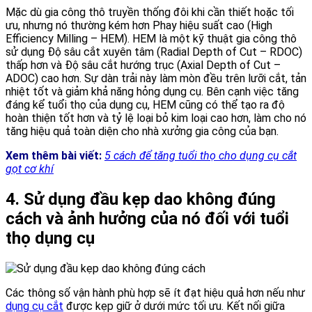
Mặc dù gia công thô truyền thống đôi khi cần thiết hoặc tối
ưu, nhưng nó thường kém hơn Phay hiệu suất cao (High
Efficiency Milling – HEM). HEM là một kỹ thuật gia công thô
sử dụng Độ sâu cắt xuyên tâm (Radial Depth of Cut – RDOC)
thấp hơn và Độ sâu cắt hướng trục (Axial Depth of Cut –
ADOC) cao hơn. Sự dàn trải này làm mòn đều trên lưỡi cắt, tản
nhiệt tốt và giảm khả năng hỏng dụng cụ. Bên cạnh việc tăng
đáng kể tuổi thọ của dụng cụ, HEM cũng có thể tạo ra độ
hoàn thiện tốt hơn và tỷ lệ loại bỏ kim loại cao hơn, làm cho nó
tăng hiệu quả toàn diện cho nhà xưởng gia công của bạn.
Xem thêm bài viết:
5 cách để tăng tuổi thọ cho dụng cụ cắt
gọt cơ khí
4. Sử dụng đầu kẹp dao không đúng
cách và ảnh hưởng của nó đối với tuổi
thọ dụng cụ
Các thông số vận hành phù hợp sẽ ít đạt hiệu quả hơn nếu như
dụng cụ cắt
được kẹp giữ ở dưới mức tối ưu. Kết nối giữa