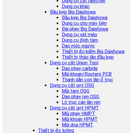
Dụng cụ cắt rãnh/ren
Dụng cụ khác
Đầu kẹp Big Daishowa
Đầu kẹp Big Daishowa
Dụng cụ cho máy tiện
Đài phay Big Daishowa
Dụng cụ vát mép
Dụng cụ định tâm
Dao móc ngược
Thiết bị đo kiểm Big Daishowa
Thiết bị tháo lắp đầu kẹp
Dụng cụ cắt Union Tool
Dao phay carbide
Mũi khoan/Routers PCB
Thanh dẫn con lăn ổ trục
Dụng cụ cắt gọt OSG
Mũi taro OSG
Dao phay ren OSG
Lô trục cán lăn ren
Dụng cụ cắt gọt HPMT
Mũi phay HMPT
Mũi khoan HPMT
Mũi doa HPMT
Thiết bị đo lường