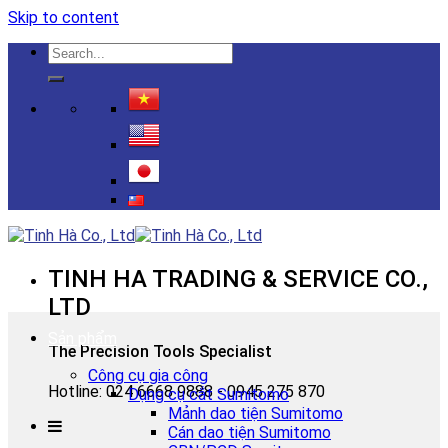
Skip to content
TINH HA TRADING & SERVICE CO.,
LTD
Sản phẩm
The Precision Tools Specialist
Công cụ gia công
Hotline: 024 6668 9888 - 0945 275 870
Dụng cụ cắt Sumitomo
Mảnh dao tiện Sumitomo
Cán dao tiện Sumitomo