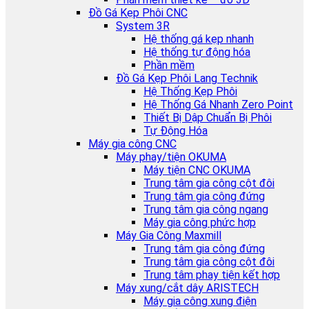
Đồ Gá Kẹp Phôi CNC
System 3R
Hệ thống gá kẹp nhanh
Hệ thống tự động hóa
Phần mềm
Đồ Gá Kẹp Phôi Lang Technik
Hệ Thống Kẹp Phôi
Hệ Thống Gá Nhanh Zero Point
Thiết Bị Dập Chuẩn Bị Phôi
Tự Động Hóa
Máy gia công CNC
Máy phay/tiện OKUMA
Máy tiện CNC OKUMA
Trung tâm gia công cột đôi
Trung tâm gia công đứng
Trung tâm gia công ngang
Máy gia công phức hợp
Máy Gia Công Maxmill
Trung tâm gia công đứng
Trung tâm gia công cột đôi
Trung tâm phay tiện kết hợp
Máy xung/cắt dây ARISTECH
Máy gia công xung điện