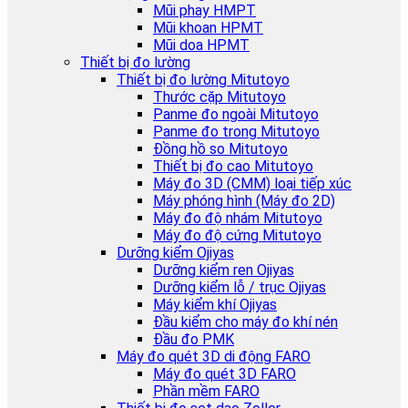
Mũi phay HMPT
Mũi khoan HPMT
Mũi doa HPMT
Thiết bị đo lường
Thiết bị đo lường Mitutoyo
Thước cặp Mitutoyo
Panme đo ngoài Mitutoyo
Panme đo trong Mitutoyo
Đồng hồ so Mitutoyo
Thiết bị đo cao Mitutoyo
Máy đo 3D (CMM) loại tiếp xúc
Máy phóng hình (Máy đo 2D)
Máy đo độ nhám Mitutoyo
Máy đo độ cứng Mitutoyo
Dưỡng kiểm Ojiyas
Dưỡng kiểm ren Ojiyas
Dưỡng kiểm lỗ / trục Ojiyas
Máy kiểm khí Ojiyas
Đầu kiểm cho máy đo khí nén
Đầu đo PMK
Máy đo quét 3D di động FARO
Máy đo quét 3D FARO
Phần mềm FARO