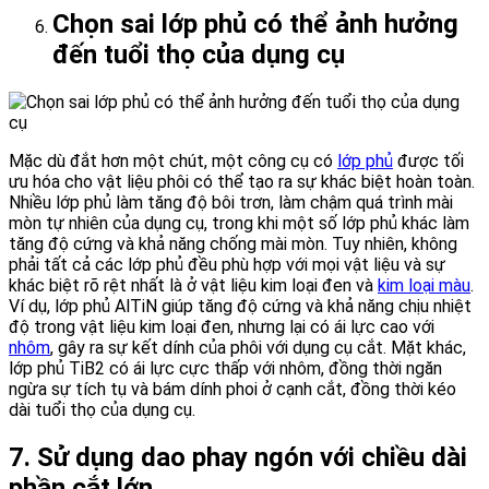
Chọn sai lớp phủ có thể ảnh hưởng
đến tuổi thọ của dụng cụ
Mặc dù đắt hơn một chút, một công cụ có
lớp phủ
được tối
ưu hóa cho vật liệu phôi có thể tạo ra sự khác biệt hoàn toàn.
Nhiều lớp phủ làm tăng độ bôi trơn, làm chậm quá trình mài
mòn tự nhiên của dụng cụ, trong khi một số lớp phủ khác làm
tăng độ cứng và khả năng chống mài mòn. Tuy nhiên, không
phải tất cả các lớp phủ đều phù hợp với mọi vật liệu và sự
khác biệt rõ rệt nhất là ở vật liệu kim loại đen và
kim loại màu
.
Ví dụ, lớp phủ AlTiN giúp tăng độ cứng và khả năng chịu nhiệt
độ trong vật liệu kim loại đen, nhưng lại có ái lực cao với
nhôm
, gây ra sự kết dính của phôi với dụng cụ cắt. Mặt khác,
lớp phủ TiB2 có ái lực cực thấp với nhôm, đồng thời ngăn
ngừa sự tích tụ và bám dính phoi ở cạnh cắt, đồng thời kéo
dài tuổi thọ của dụng cụ.
7. Sử dụng dao phay ngón với chiều dài
phần cắt lớn