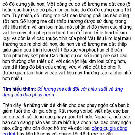
có độ cứng yếu hơn. Một công cụ có số lượng me cắt cao (5
hoặc cao hơn) sẽ có phần lõi lớn hơn, do đó độ cứng cũng tốt
hơn. Tuy nhiên, số lượng me cắt cao không phải lúc nào cũng
tốt hơn. Số lượng me cắt thấp thường được sử dụng trong
vật liệu nhôm và kim loại màu, một phần vì độ mềm của những
vật liệu này cho phép linh hoạt hơn để tăng tỷ lệ loại bỏ kim
loại, và còn là vì các thuộc tính của phoi. Vật liệu kim loại màu
thường tạo ra phoi dài hơn, dai hơn và số lượng me cắt thấp
giúp giảm quá trình lưỡi cắt tiếp xúc với phôi, hạn chế bám
dính phoi hay kẹt phoi. Các dụng cụ có số lượng me cắt cao
hơn thường cần thiết đối với các vật liệu kim loại cứng hơn,
vừa để tăng độ bền của chúng, vừa vì việc cắt bỏ phoi ít
được quan tâm hơn vì các vật liệu này thường tạo ra phoi nhỏ
hơn nhiều.
Tìm hiểu thêm:
Số lượng me cắt đối với hiệu suất và ứng
dụng của dao phay ngón
Trên đây là những vấn đề khiến cho dao phay ngón của bạn bị
giảm tuổi thọ khi gia công. Rất mong với bài viết này, các bạn
sẽ có cách sử dụng dao phay ngón tốt hơn. Ngoài ra, nếu các
bạn còn đang phân vân chưa biết lựa chọn loại dao phay ngón
nào, cũng như cần được hỗ trợ về các loại
công cụ gia công
cơ khí
, hãy liên hệ ngay với chúng tôi để được tư vấn.