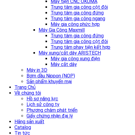
Máy tiện CNC OKUMA
Trung tâm gia công cột đôi
Trung tâm gia công đứng
Trung tâm gia công ngang
Máy gia công phức hợp
Máy Gia Công Maxmill
Trung tâm gia công đứng
Trung tâm gia công cột đôi
Trung tâm phay tiện kết hợp
Máy xung/cắt dây ARISTECH
Máy gia công xung điện
Máy cắt dây
Máy in 3D
Bơm dầu Nippon (NOP)
Sản phẩm khuyến mại
Trang Chủ
Về chúng tôi
Hồ sơ năng lực
Lịch sử công ty
Phương châm phát triển
Giấy chứng nhận đại lý
Hãng sản xuất
Catalog
Tin tức