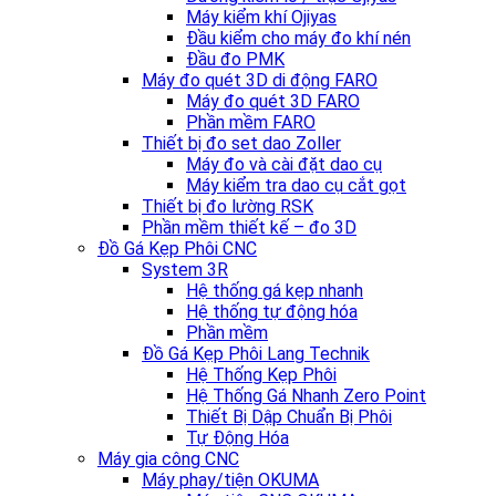
Máy kiểm khí Ojiyas
Đầu kiểm cho máy đo khí nén
Đầu đo PMK
Máy đo quét 3D di động FARO
Máy đo quét 3D FARO
Phần mềm FARO
Thiết bị đo set dao Zoller
Máy đo và cài đặt dao cụ
Máy kiểm tra dao cụ cắt gọt
Thiết bị đo lường RSK
Phần mềm thiết kế – đo 3D
Đồ Gá Kẹp Phôi CNC
System 3R
Hệ thống gá kẹp nhanh
Hệ thống tự động hóa
Phần mềm
Đồ Gá Kẹp Phôi Lang Technik
Hệ Thống Kẹp Phôi
Hệ Thống Gá Nhanh Zero Point
Thiết Bị Dập Chuẩn Bị Phôi
Tự Động Hóa
Máy gia công CNC
Máy phay/tiện OKUMA