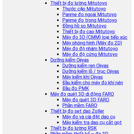
Thiết bị đo lường Mitutoyo
Thước cặp Mitutoyo
Panme đo ngoài Mitutoyo
Panme đo trong Mitutoyo
Đồng hồ so Mitutoyo
Thiết bị đo cao Mitutoyo
Máy đo 3D (CMM) loại tiếp xúc
Máy phóng hình (Máy đo 2D)
Máy đo độ nhám Mitutoyo
Máy đo độ cứng Mitutoyo
Dưỡng kiểm Ojiyas
Dưỡng kiểm ren Ojiyas
Dưỡng kiểm lỗ / trục Ojiyas
Máy kiểm khí Ojiyas
Đầu kiểm cho máy đo khí nén
Đầu đo PMK
Máy đo quét 3D di động FARO
Máy đo quét 3D FARO
Phần mềm FARO
Thiết bị đo set dao Zoller
Máy đo và cài đặt dao cụ
Máy kiểm tra dao cụ cắt gọt
Thiết bị đo lường RSK
Phần mềm thiết kế – đo 3D