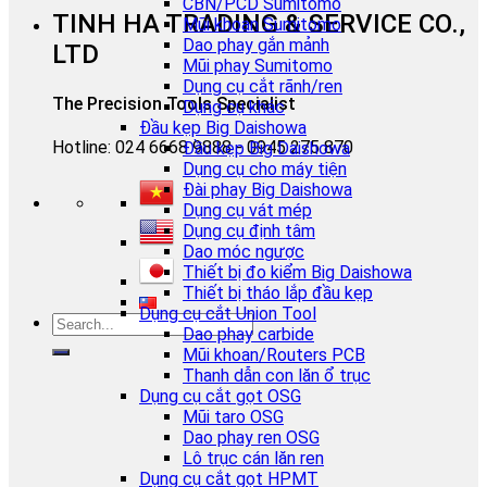
CBN/PCD Sumitomo
TINH HA TRADING & SERVICE CO.,
Mũi khoan Sumitomo
Dao phay gắn mảnh
LTD
Mũi phay Sumitomo
Dụng cụ cắt rãnh/ren
The Precision Tools Specialist
Dụng cụ khác
Đầu kẹp Big Daishowa
Hotline: 024 6668 9888 - 0945 275 870
Đầu kẹp Big Daishowa
Dụng cụ cho máy tiện
Đài phay Big Daishowa
Dụng cụ vát mép
Dụng cụ định tâm
Dao móc ngược
Thiết bị đo kiểm Big Daishowa
Thiết bị tháo lắp đầu kẹp
Dụng cụ cắt Union Tool
Dao phay carbide
Mũi khoan/Routers PCB
Thanh dẫn con lăn ổ trục
Dụng cụ cắt gọt OSG
Mũi taro OSG
Dao phay ren OSG
Lô trục cán lăn ren
Dụng cụ cắt gọt HPMT