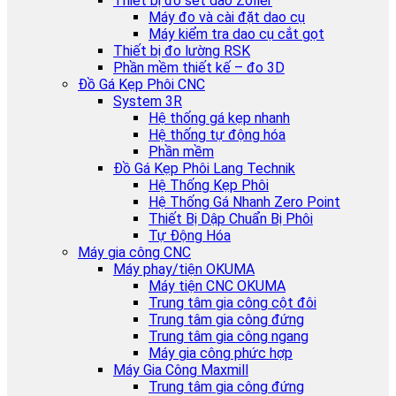
Thiết bị đo set dao Zoller
Máy đo và cài đặt dao cụ
Máy kiểm tra dao cụ cắt gọt
Thiết bị đo lường RSK
Phần mềm thiết kế – đo 3D
Đồ Gá Kẹp Phôi CNC
System 3R
Hệ thống gá kẹp nhanh
Hệ thống tự động hóa
Phần mềm
Đồ Gá Kẹp Phôi Lang Technik
Hệ Thống Kẹp Phôi
Hệ Thống Gá Nhanh Zero Point
Thiết Bị Dập Chuẩn Bị Phôi
Tự Động Hóa
Máy gia công CNC
Máy phay/tiện OKUMA
Máy tiện CNC OKUMA
Trung tâm gia công cột đôi
Trung tâm gia công đứng
Trung tâm gia công ngang
Máy gia công phức hợp
Máy Gia Công Maxmill
Trung tâm gia công đứng