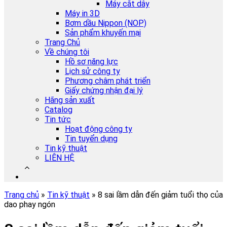
Máy cắt dây
Máy in 3D
Bơm dầu Nippon (NOP)
Sản phẩm khuyến mại
Trang Chủ
Về chúng tôi
Hồ sơ năng lực
Lịch sử công ty
Phương châm phát triển
Giấy chứng nhận đại lý
Hãng sản xuất
Catalog
Tin tức
Hoạt động công ty
Tin tuyển dụng
Tin kỹ thuật
LIÊN HỆ
Trang chủ
»
Tin kỹ thuật
»
8 sai lầm dẫn đến giảm tuổi thọ của
dao phay ngón