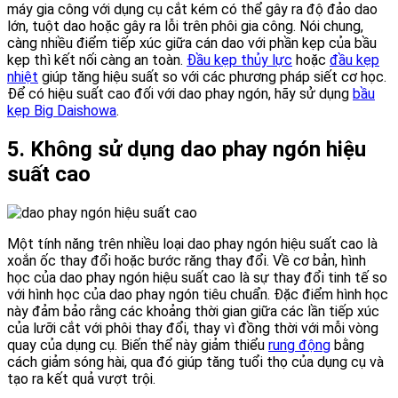
máy gia công với dụng cụ cắt kém có thể gây ra độ đảo dao
lớn, tuột dao hoặc gây ra lỗi trên phôi gia công. Nói chung,
càng nhiều điểm tiếp xúc giữa cán dao với phần kẹp của bầu
kẹp thì kết nối càng an toàn.
Đầu kẹp thủy lực
hoặc
đầu kẹp
nhiệt
giúp tăng hiệu suất so với các phương pháp siết cơ học.
Để có hiệu suất cao đối với dao phay ngón, hãy sử dụng
bầu
kẹp Big Daishowa
.
5. Không sử dụng dao phay ngón hiệu
suất cao
Một tính năng trên nhiều loại dao phay ngón hiệu suất cao là
xoắn ốc thay đổi hoặc bước răng thay đổi. Về cơ bản, hình
học của dao phay ngón hiệu suất cao là sự thay đổi tinh tế so
với hình học của dao phay ngón tiêu chuẩn. Đặc điểm hình học
này đảm bảo rằng các khoảng thời gian giữa các lần tiếp xúc
của lưỡi cắt với phôi thay đổi, thay vì đồng thời với mỗi vòng
quay của dụng cụ. Biến thể này giảm thiểu
rung động
bằng
cách giảm sóng hài, qua đó giúp tăng tuổi thọ của dụng cụ và
tạo ra kết quả vượt trội.