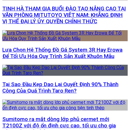
TINH HÀ THAM GIA BUỔI ĐÀO TẠO NÂNG CAO TẠI
VĂN PHÒNG MITUTOYO VIỆT NAM: KHẲNG ĐỊNH
VỊ THẾ ĐẠI LÝ ỦY QUYỀN CHÍNH THỨC
Lựa Chọn Hệ Thống Đồ Gá System 3R Hay Erowa
Để Tối Ưu Hóa Quy Trình Sản Xuất Khuôn Mẫu
Tại Sao Đầu Kẹp Dao Lại Quyết Định 90% Thành
Công Của Quá Trình Taro Ren?
Sumitomo ra mắt dòng lớp phủ cermet mới
T2100Z với độ ổn định cực cao, tối ưu cho gia