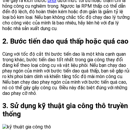
thể gây ra kích thước
phoi
dưới mức tối ưu hoặc thậm chí là
hỏng công cụ nghiêm trọng. Ngược lại RPM thấp có thể dẫn
đến độ lệch, độ hoàn thiện kém hoặc đơn giản là giảm tỷ lệ
loại bỏ kim loại. Nếu bạn không chắc tốc độ chạy dao lý tưởng
cho công việc của mình là bao nhiêu, hãy liên hệ với đại lý
hoặc nhà sản xuất dụng cụ.
2. Bước tiến dao quá thấp hoặc quá cao
Cùng với tốc độ cắt thì bước tiến dao là một khía cạnh quan
trọng khác, bước tiến dao tốt nhất trong gia công thay đổi
đáng kể theo loại công cụ và vật liệu phôi. Nếu bạn chạy dao
phay ngón của mình với bước tiến dao quá thấp, bạn sẽ gặp rủi
ro khi phoi bám dính và khiến tăng tốc độ mài mòn công cụ.
Nếu bạn chạy dao phay ngón của mình với bước tiến quá cao,
nó có thể gây gãy công cụ. Điều này đặc biệt đúng với những
dao phay cỡ nhỏ.
3. Sử dụng kỹ thuật gia công thô truyền
thống