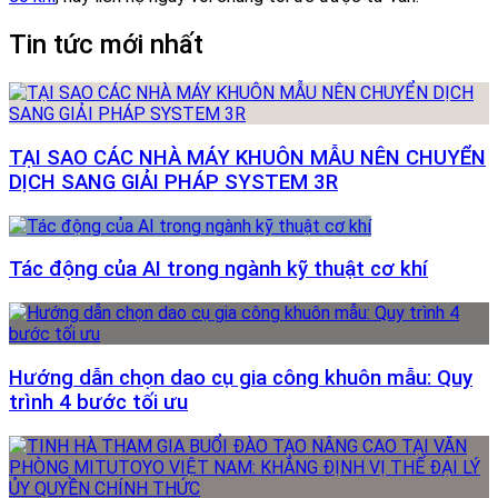
Tin tức mới nhất
TẠI SAO CÁC NHÀ MÁY KHUÔN MẪU NÊN CHUYỂN
DỊCH SANG GIẢI PHÁP SYSTEM 3R
Tác động của AI trong ngành kỹ thuật cơ khí
Hướng dẫn chọn dao cụ gia công khuôn mẫu: Quy
trình 4 bước tối ưu