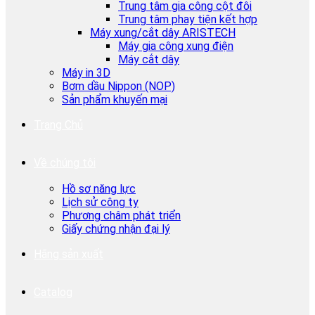
Trung tâm gia công cột đôi
Trung tâm phay tiện kết hợp
Máy xung/cắt dây ARISTECH
Máy gia công xung điện
Máy cắt dây
Máy in 3D
Bơm dầu Nippon (NOP)
Sản phẩm khuyến mại
Trang Chủ
Về chúng tôi
Hồ sơ năng lực
Lịch sử công ty
Phương châm phát triển
Giấy chứng nhận đại lý
Hãng sản xuất
Catalog