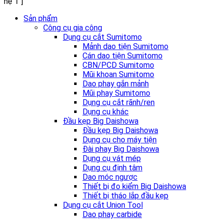
hệ 1"]
Sản phẩm
Công cụ gia công
Dụng cụ cắt Sumitomo
Mảnh dao tiện Sumitomo
Cán dao tiện Sumitomo
CBN/PCD Sumitomo
Mũi khoan Sumitomo
Dao phay gắn mảnh
Mũi phay Sumitomo
Dụng cụ cắt rãnh/ren
Dụng cụ khác
Đầu kẹp Big Daishowa
Đầu kẹp Big Daishowa
Dụng cụ cho máy tiện
Đài phay Big Daishowa
Dụng cụ vát mép
Dụng cụ định tâm
Dao móc ngược
Thiết bị đo kiểm Big Daishowa
Thiết bị tháo lắp đầu kẹp
Dụng cụ cắt Union Tool
Dao phay carbide