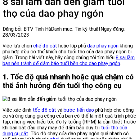
8 sai lầm dẫn đến giảm tuổi
thọ của dao phay ngón
Đăng bởi: BTV Tinh Hà
Danh mục: Tin kỹ thuật
Ngày đăng:
28/03/2023
Việc lựa chọn
chế độ cắt
hoặc lớp phủ
dao phay ngón
không
phù hợp đều có thể khiến cho tuổi thọ của dao phay ngón bị
giảm. Trong bài viết này, hãy cùng chúng tôi tìm hiểu
8 sai lầm
bạn nên tránh để đảm bảo tuổi bền cho dao phay ngón
.
1. Tốc độ quá nhanh hoặc quá chậm có
thể ảnh hưởng đến tuổi thọ công cụ
Việc xác định
tốc độ cắt
và
bước tiến dao
phù hợp cho công
cụ và ứng dụng gia công của bạn có thể là một quá trình phức
tạp, nhưng việc hiểu tốc độ lý tưởng (RPM) là cần thiết trước
khi bạn bắt đầu chạy máy để đảm bảo duy trì
tuổi thọ của
dụng cụ cắt
. Tốc độ chạy của dao phay ngón quá nhanh có