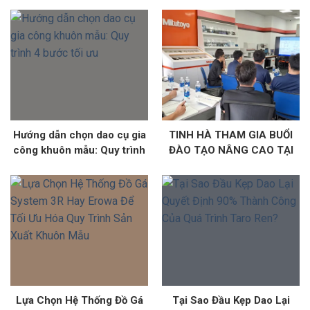
SYSTEM 3R
Hướng dẫn chọn dao cụ gia
TINH HÀ THAM GIA BUỔI
công khuôn mẫu: Quy trình
ĐÀO TẠO NÂNG CAO TẠI
4 bước tối ưu
VĂN PHÒNG MITUTOYO
VIỆT NAM: KHẲNG ĐỊNH VỊ
THẾ ĐẠI LÝ ỦY QUYỀN
CHÍNH THỨC
Lựa Chọn Hệ Thống Đồ Gá
Tại Sao Đầu Kẹp Dao Lại