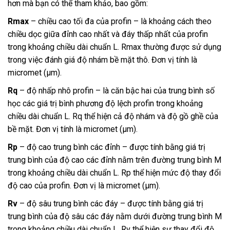
hơn mà bạn có thể tham khảo, bao gồm:
Rmax
– chiều cao tối đa của profin – là khoảng cách theo
chiều dọc giữa đỉnh cao nhất và đáy thấp nhất của profin
trong khoảng chiều dài chuẩn L. Rmax thường được sử dụng
trong việc đánh giá độ nhám bề mặt thô. Đơn vị tính là
micromet (µm).
Rq
– độ nhấp nhô profin – là căn bậc hai của trung bình số
học các giá trị bình phương độ lệch profin trong khoảng
chiều dài chuẩn L. Rq thể hiện cả độ nhám và độ gồ ghề của
bề mặt. Đơn vị tính là micromet (µm).
Rp
– độ cao trung bình các đỉnh – được tính bằng giá trị
trung bình của độ cao các đỉnh nằm trên đường trung bình M
trong khoảng chiều dài chuẩn L. Rp thể hiện mức độ thay đổi
độ cao của profin. Đơn vị là micromet (µm).
Rv
– độ sâu trung bình các đáy – được tính bằng giá trị
trung bình của độ sâu các đáy nằm dưới đường trung bình M
trong khoảng chiều dài chuẩn L. Rv thể hiện sự thay đổi độ