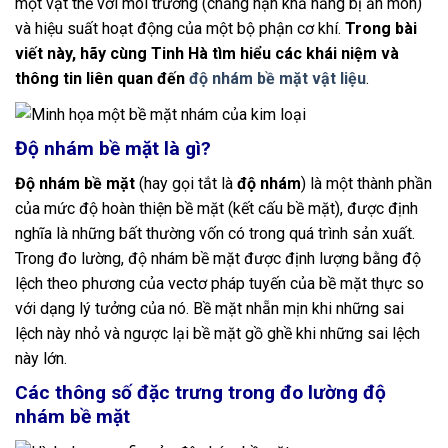
một vật thể với môi trường (chẳng hạn khả năng bị ăn mòn)
và hiệu suất hoạt động của một bộ phận cơ khí.
Trong bài
viết này, hãy cùng Tinh Hà tìm hiểu các khái niệm và
thông tin liên quan đến
độ nhám bề mặt vật liệu
.
Độ nhám bề mặt là gì?
Độ nhám bề mặt
(hay gọi tắt là
độ nhám
) là một thành phần
của mức độ hoàn thiện bề mặt (kết cấu bề mặt), được định
nghĩa là những bất thường vốn có trong quá trình sản xuất.
Trong đo lường, độ nhám bề mặt được định lượng bằng độ
lệch theo phương của vectơ pháp tuyến của bề mặt thực so
với dạng lý tưởng của nó. Bề mặt nhẵn mịn khi những sai
lệch này nhỏ và ngược lại bề mặt gồ ghề khi những sai lệch
này lớn.
Các thông số đặc trưng trong đo lường độ
nhám bề mặt