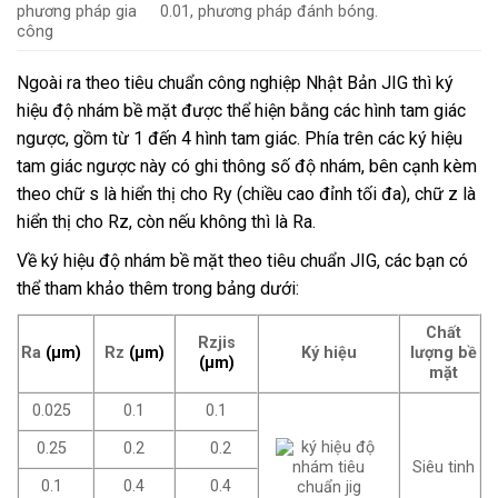
0.01, phương pháp đánh bóng.
Ngoài ra theo tiêu chuẩn công nghiệp Nhật Bản JIG thì ký
hiệu độ nhám bề mặt được thể hiện bằng các hình tam giác
ngược, gồm từ 1 đến 4 hình tam giác. Phía trên các ký hiệu
tam giác ngược này có ghi thông số độ nhám,
bên cạnh kèm
theo chữ s là hiển thị cho Ry (chiều cao đỉnh tối đa), chữ z là
hiển thị cho Rz, còn nếu không thì là Ra.
Về ký hiệu độ nhám bề mặt theo tiêu chuẩn JIG, các bạn có
thể tham khảo thêm trong bảng dưới:
Chất
Rzjis
Ra
(µm)
Rz
(µm)
Ký hiệu
lượng bề
(µm)
mặt
0.025
0.1
0.1
0.25
0.2
0.2
Siêu tinh
0.1
0.4
0.4