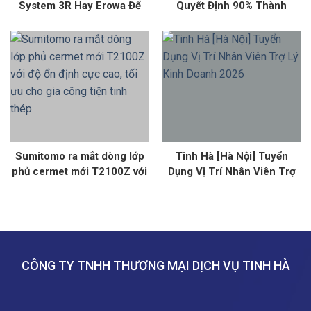
System 3R Hay Erowa Để
Quyết Định 90% Thành
Tối Ưu Hóa Quy Trình Sản
Công Của Quá Trình Taro
Xuất Khuôn Mẫu
Ren?
Sumitomo ra mắt dòng lớp
Tinh Hà [Hà Nội] Tuyển
phủ cermet mới T2100Z với
Dụng Vị Trí Nhân Viên Trợ
độ ổn định cực cao, tối ưu
Lý Kinh Doanh 2026
cho gia công tiện tinh thép
CÔNG TY TNHH THƯƠNG MẠI DỊCH VỤ TINH HÀ