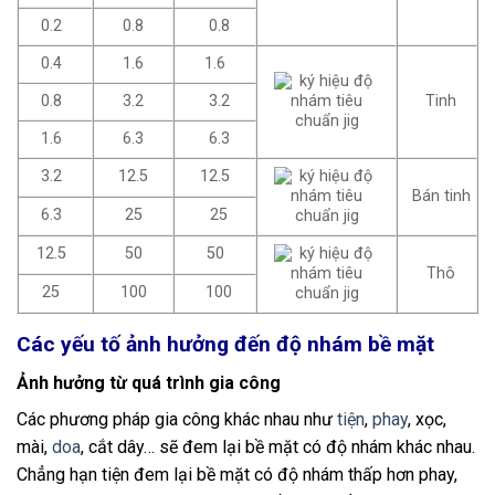
0.2
0.8
0.8
0.4
1.6
1.6
0.8
3.2
3.2
Tinh
1.6
6.3
6.3
3.2
12.5
12.5
Bán tinh
6.3
25
25
12.5
50
50
Thô
25
100
100
Các yếu tố ảnh hưởng đến độ nhám bề mặt
Ảnh hưởng từ quá trình gia công
Các phương pháp gia công khác nhau như
tiện
,
phay
, xọc,
mài,
doa
, cắt dây… sẽ đem lại bề mặt có độ nhám khác nhau.
Chẳng hạn tiện đem lại bề mặt có độ nhám thấp hơn phay,