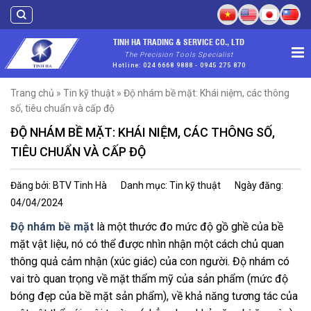
Skip
to
content
TINH HA TRADING & SERVICE CO., LTD
The Precision Tools Specialist
Hotline: 024 6668 9888 - 0945 275 870
Trang chủ
»
Tin kỹ thuật
»
Độ nhám bề mặt: Khái niệm, các thông
số, tiêu chuẩn và cấp độ
ĐỘ NHÁM BỀ MẶT: KHÁI NIỆM, CÁC THÔNG SỐ,
TIÊU CHUẨN VÀ CẤP ĐỘ
Đăng bởi: BTV Tinh Hà
Danh mục: Tin kỹ thuật
Ngày đăng:
04/04/2024
Độ nhám bề mặt
là một thước đo mức độ gồ ghề của bề
mặt vật liệu, nó có thể được nhìn nhận một cách chủ quan
thông quả cảm nhận (xúc giác) của con người. Độ nhám có
vai trò quan trọng về mặt thẩm mỹ của sản phẩm (mức độ
bóng đẹp của bề mặt sản phẩm), về khả năng tương tác của