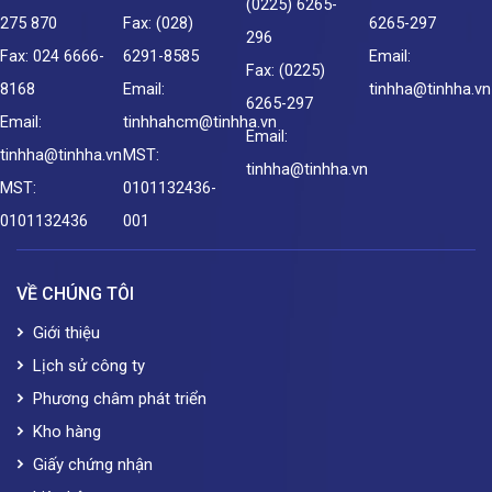
(0225) 6265-
275 870
Fax: (028)
6265-297
296
Fax: 024 6666-
6291-8585
Email:
Fax: (0225)
8168
Email:
tinhha@tinhha.vn
6265-297
Email:
tinhhahcm@tinhha.vn
Email:
tinhha@tinhha.vn
MST:
tinhha@tinhha.vn
MST:
0101132436-
0101132436
001
VỀ CHÚNG TÔI
Giới thiệu
Lịch sử công ty
Phương châm phát triển
Kho hàng
Giấy chứng nhận