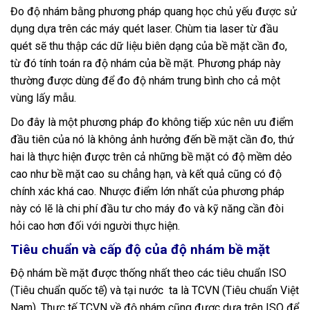
Đo độ nhám bằng phương pháp quang học chủ yếu được sử
dụng dựa trên các máy quét laser. Chùm tia laser từ đầu
quét sẽ thu thập các dữ liệu biên dạng của bề mặt cần đo,
từ đó tính toán ra độ nhám của bề mặt. Phương pháp này
thường được dùng để đo độ nhám trung bình cho cả một
vùng lấy mẫu.
Do đây là một phương pháp đo không tiếp xúc nên ưu điểm
đầu tiên của nó là không ảnh hưởng đến bề mặt cần đo, thứ
hai là thực hiện được trên cả những bề mặt có độ mềm dẻo
cao như bề mặt cao su chẳng hạn, và kết quả cũng có độ
chính xác khá cao. Nhược điểm lớn nhất của phương pháp
này có lẽ là chi phí đầu tư cho máy đo và kỹ năng cần đòi
hỏi cao hơn đối với người thực hiện.
Tiêu chuẩn và cấp độ của độ nhám bề mặt
Độ nhám bề mặt được thống nhất theo các tiêu chuẩn ISO
(Tiêu chuẩn quốc tế) và tại nước ta là TCVN (Tiêu chuẩn Việt
Nam). Thực tế TCVN về độ nhám cũng được dựa trên ISO để