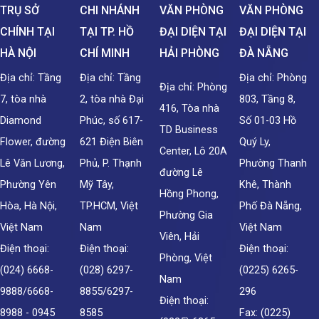
TRỤ SỞ
CHI NHÁNH
VĂN PHÒNG
VĂN PHÒNG
CHÍNH TẠI
TẠI TP. HỒ
ĐẠI DIỆN TẠI
ĐẠI DIỆN TẠI
HÀ NỘI
CHÍ MINH
HẢI PHÒNG
ĐÀ NẴNG
Địa chỉ: Tầng
Địa chỉ: Tầng
Địa chỉ: Phòng
Địa chỉ: Phòng
7, tòa nhà
2, tòa nhà Đại
803, Tầng 8,
416, Tòa nhà
Diamond
Phúc, số 617-
Số 01-03 Hồ
TD Business
Flower, đường
621 Điện Biên
Quý Ly,
Center, Lô 20A
Lê Văn Lương,
Phủ, P. Thạnh
Phường Thanh
đường Lê
Phường Yên
Mỹ Tây,
Khê, Thành
Hồng Phong,
Hòa, Hà Nội,
TP.HCM, Việt
Phố Đà Nẵng,
Phường Gia
Việt Nam
Nam
Việt Nam
Viên, Hải
Điện thoại:
Điện thoại:
Điện thoại:
Phòng, Việt
(024) 6668-
(028) 6297-
(0225) 6265-
Nam
9888/6668-
8855/6297-
296
Điện thoại:
8988 - 0945
8585
Fax: (0225)