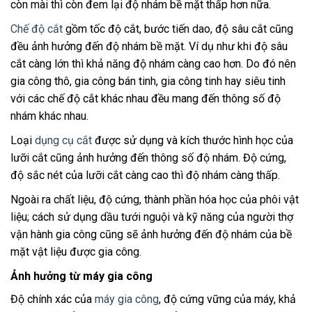
còn mài thì còn đem lại độ nhám bề mặt thấp hơn nữa.
Chế độ cắt
gồm tốc độ cắt, bước tiến dao, độ sâu cắt cũng
đều ảnh hưởng đến độ nhám bề mặt. Ví dụ như khi độ sâu
cắt càng lớn thì khả năng độ nhám càng cao hơn. Do đó nên
gia công thô, gia công bán tinh, gia công tinh hay siêu tinh
với các chế độ cắt khác nhau đều mang đến thông số độ
nhám khác nhau.
Loại
dụng cụ cắt
được sử dụng và kích thước hình học của
lưỡi cắt cũng ảnh hưởng đến thông số độ nhám. Độ cứng,
độ sắc nét của lưỡi cắt càng cao thì độ nhám càng thấp.
Ngoài ra chất liệu, độ cứng, thành phần hóa học của phôi vật
liệu; cách sử dụng dầu tưới nguội và kỹ năng của người thợ
vận hành gia công cũng sẽ ảnh hưởng đến độ nhám của bề
mặt vật liệu được gia công.
Ảnh hưởng từ máy gia công
Độ chính xác của
máy gia công
, độ cứng vững của máy, khả