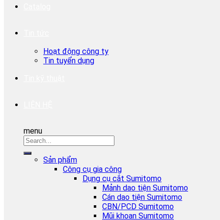
Catalog
Tin tức
Hoạt động công ty
Tin tuyển dụng
Tin kỹ thuật
LIÊN HỆ
menu
Sản phẩm
Công cụ gia công
Dụng cụ cắt Sumitomo
Mảnh dao tiện Sumitomo
Cán dao tiện Sumitomo
CBN/PCD Sumitomo
Mũi khoan Sumitomo