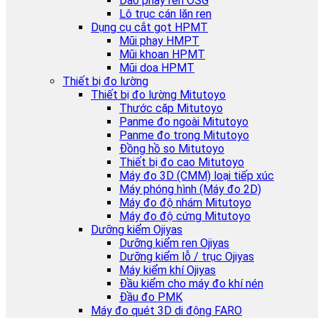
Dao phay ren OSG
Lô trục cán lăn ren
Dụng cụ cắt gọt HPMT
Mũi phay HMPT
Mũi khoan HPMT
Mũi doa HPMT
Thiết bị đo lường
Thiết bị đo lường Mitutoyo
Thước cặp Mitutoyo
Panme đo ngoài Mitutoyo
Panme đo trong Mitutoyo
Đồng hồ so Mitutoyo
Thiết bị đo cao Mitutoyo
Máy đo 3D (CMM) loại tiếp xúc
Máy phóng hình (Máy đo 2D)
Máy đo độ nhám Mitutoyo
Máy đo độ cứng Mitutoyo
Dưỡng kiểm Ojiyas
Dưỡng kiểm ren Ojiyas
Dưỡng kiểm lỗ / trục Ojiyas
Máy kiểm khí Ojiyas
Đầu kiểm cho máy đo khí nén
Đầu đo PMK
Máy đo quét 3D di động FARO