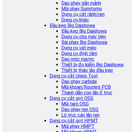
Dao phay gắn mảnh
Mũi phay Sumitomo
Dụng cụ cắt rãnh/ren
Dụng cụ khác
Đầu kẹp Big Daishowa
Đầu kẹp Big Daishowa
Dụng cụ cho máy tiện
Đài phay Big Daishowa
Dụng cụ vát mép
Dụng cụ định tâm
Dao móc ngược
Thiết bị đo kiểm Big Daishowa
Thiết bị tháo lắp đầu kẹp
Dụng cụ cắt Union Tool
Dao phay carbide
Mũi khoan/Routers PCB
Thanh dẫn con lăn ổ trục
Dụng cụ cắt gọt OSG
Mũi taro OSG
Dao phay ren OSG
Lô trục cán lăn ren
Dụng cụ cắt gọt HPMT
Mũi phay HMPT
Mũi khoan HPMT