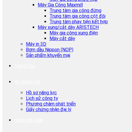
Máy Gia Công Maxmill
Trung tâm gia công đứng
Trung tâm gia công cột đôi
Trung tâm phay tiện kết hợp
Máy xung/cắt dây ARISTECH
Máy gia công xung điện
Máy cắt dây
Máy in 3D
Bơm dầu Nippon (NOP)
Sản phẩm khuyến mại
Trang Chủ
Về chúng tôi
Hồ sơ năng lực
Lịch sử công ty
Phương châm phát triển
Giấy chứng nhận đại lý
Hãng sản xuất