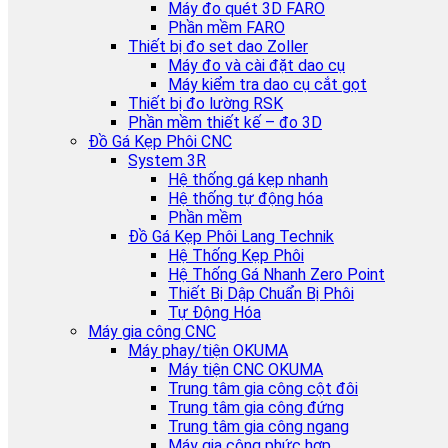
Máy đo quét 3D FARO
Phần mềm FARO
Thiết bị đo set dao Zoller
Máy đo và cài đặt dao cụ
Máy kiểm tra dao cụ cắt gọt
Thiết bị đo lường RSK
Phần mềm thiết kế – đo 3D
Đồ Gá Kẹp Phôi CNC
System 3R
Hệ thống gá kẹp nhanh
Hệ thống tự động hóa
Phần mềm
Đồ Gá Kẹp Phôi Lang Technik
Hệ Thống Kẹp Phôi
Hệ Thống Gá Nhanh Zero Point
Thiết Bị Dập Chuẩn Bị Phôi
Tự Động Hóa
Máy gia công CNC
Máy phay/tiện OKUMA
Máy tiện CNC OKUMA
Trung tâm gia công cột đôi
Trung tâm gia công đứng
Trung tâm gia công ngang
Máy gia công phức hợp