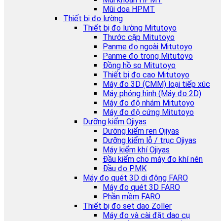
Mũi doa HPMT
Thiết bị đo lường
Thiết bị đo lường Mitutoyo
Thước cặp Mitutoyo
Panme đo ngoài Mitutoyo
Panme đo trong Mitutoyo
Đồng hồ so Mitutoyo
Thiết bị đo cao Mitutoyo
Máy đo 3D (CMM) loại tiếp xúc
Máy phóng hình (Máy đo 2D)
Máy đo độ nhám Mitutoyo
Máy đo độ cứng Mitutoyo
Dưỡng kiểm Ojiyas
Dưỡng kiểm ren Ojiyas
Dưỡng kiểm lỗ / trục Ojiyas
Máy kiểm khí Ojiyas
Đầu kiểm cho máy đo khí nén
Đầu đo PMK
Máy đo quét 3D di động FARO
Máy đo quét 3D FARO
Phần mềm FARO
Thiết bị đo set dao Zoller
Máy đo và cài đặt dao cụ