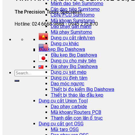
Mảnh dao tiện Sumitomo
Cán dao tiện Sumitomo
The Precision Tools Specialist
CBN/PCD Sumitomo
Mũi khoan Sumitomo
Hotline: 024 6668 9888 - 0945 275 870
Dao phay gắn mảnh
Mũi phay Sumitomo
Dụng cụ cắt rãnh/ren
Dụng cụ khác
Đầu kẹp Big Daishowa
Đầu kẹp Big Daishowa
Dụng cụ cho máy tiện
Đài phay Big Daishowa
Dụng cụ vát mép
Dụng cụ định tâm
Dao móc ngược
Thiết bị đo kiểm Big Daishowa
Thiết bị tháo lắp đầu kẹp
Dụng cụ cắt Union Tool
Dao phay carbide
Mũi khoan/Routers PCB
Thanh dẫn con lăn ổ trục
Dụng cụ cắt gọt OSG
Mũi taro OSG