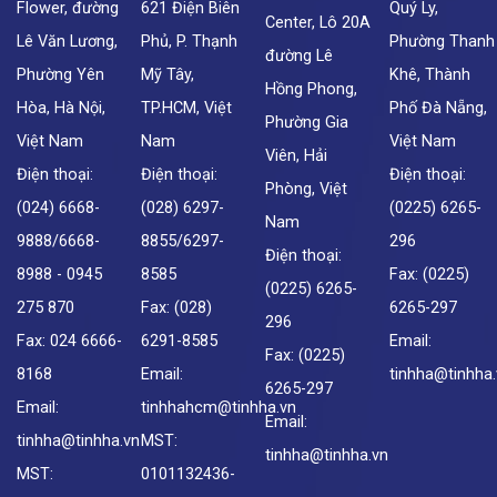
Flower, đường
621 Điện Biên
Quý Ly,
Center, Lô 20A
Lê Văn Lương,
Phủ, P. Thạnh
Phường Thanh
đường Lê
Phường Yên
Mỹ Tây,
Khê, Thành
Hồng Phong,
Hòa, Hà Nội,
TP.HCM, Việt
Phố Đà Nẵng,
Phường Gia
Việt Nam
Nam
Việt Nam
Viên, Hải
Điện thoại:
Điện thoại:
Điện thoại:
Phòng, Việt
(024) 6668-
(028) 6297-
(0225) 6265-
Nam
9888/6668-
8855/6297-
296
Điện thoại:
8988 - 0945
8585
Fax: (0225)
(0225) 6265-
275 870
Fax: (028)
6265-297
296
Fax: 024 6666-
6291-8585
Email:
Fax: (0225)
8168
Email:
tinhha@tinhha
6265-297
Email:
tinhhahcm@tinhha.vn
Email:
tinhha@tinhha.vn
MST:
tinhha@tinhha.vn
MST:
0101132436-