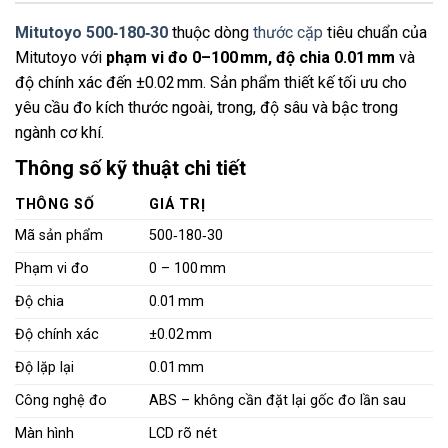
Mitutoyo 500‑180‑30
thuộc dòng
thước cặp
tiêu chuẩn của
Mitutoyo với
phạm vi đo 0–100 mm, độ chia 0.01 mm
và
độ chính xác đến ±0.02 mm. Sản phẩm thiết kế tối ưu cho
yêu cầu đo kích thước ngoài, trong, độ sâu và bậc trong
ngành cơ khí.
Thông số kỹ thuật chi tiết
THÔNG SỐ
GIÁ TRỊ
Mã sản phẩm
500‑180‑30
Phạm vi đo
0 – 100 mm
Độ chia
0.01 mm
Độ chính xác
±0.02 mm
Độ lặp lại
0.01 mm
Công nghệ đo
ABS – không cần đặt lại gốc đo lần sau
Màn hình
LCD rõ nét