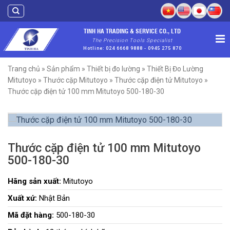
Skip
to
content
TINH HA TRADING & SERVICE CO., LTD
The Precision Tools Specialist
Hotline: 024 6668 9888 - 0945 275 870
Trang chủ
»
Sản phẩm
»
Thiết bị đo lường
»
Thiết Bị Đo Lường
Mitutoyo
»
Thước cặp Mitutoyo
»
Thước cặp điện tử Mitutoyo
»
Thước cặp điện tử 100 mm Mitutoyo 500-180-30
Thước cặp điện tử 100 mm Mitutoyo
500-180-30
Hãng sản xuất:
Mitutoyo
Xuất xứ:
Nhật Bản
Mã đặt hàng:
500-180-30