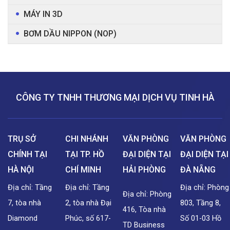
MÁY IN 3D
BƠM DẦU NIPPON (NOP)
CÔNG TY TNHH THƯƠNG MẠI DỊCH VỤ TINH HÀ
TRỤ SỞ
CHI NHÁNH
VĂN PHÒNG
VĂN PHÒNG
CHÍNH TẠI
TẠI TP. HỒ
ĐẠI DIỆN TẠI
ĐẠI DIỆN TẠI
HÀ NỘI
CHÍ MINH
HẢI PHÒNG
ĐÀ NẴNG
Địa chỉ: Tầng
Địa chỉ: Tầng
Địa chỉ: Phòng
Địa chỉ: Phòng
7, tòa nhà
2, tòa nhà Đại
803, Tầng 8,
416, Tòa nhà
Diamond
Phúc, số 617-
Số 01-03 Hồ
TD Business